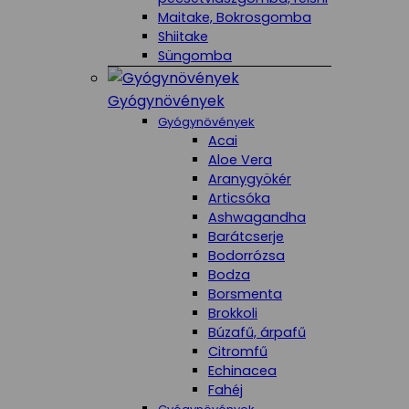
Maitake, Bokrosgomba
Shiitake
Süngomba
Gyógynövények
Gyógynövények
Acai
Aloe Vera
Aranygyökér
Articsóka
Ashwagandha
Barátcserje
Bodorrózsa
Bodza
Borsmenta
Brokkoli
Búzafű, árpafű
Citromfű
Echinacea
Fahéj