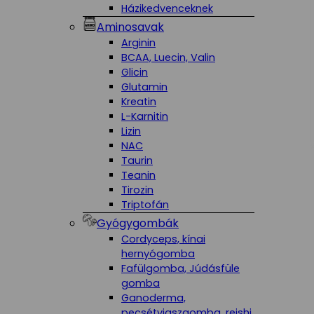
Házikedvenceknek
Aminosavak
Arginin
BCAA, Luecin, Valin
Glicin
Glutamin
Kreatin
L-Karnitin
Lizin
NAC
Taurin
Teanin
Tirozin
Triptofán
Gyógygombák
Cordyceps, kínai
hernyógomba
Fafülgomba, Júdásfüle
gomba
Ganoderma,
pecsétviaszgomba, reishi