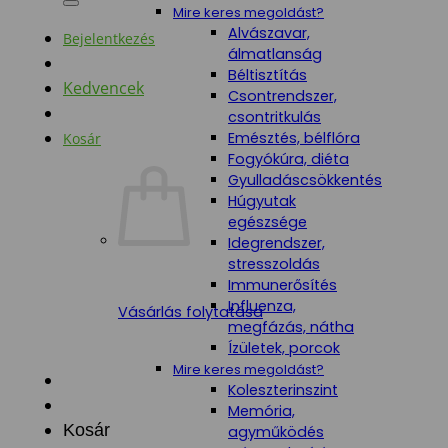
Mire keres megoldást?
Alvászavar,
Bejelentkezés
álmatlanság
Béltisztítás
Kedvencek
Csontrendszer,
csontritkulás
Emésztés, bélflóra
Kosár
Fogyókúra, diéta
Gyulladáscsökkentés
Húgyutak
egészsége
Idegrendszer,
stresszoldás
Immunerősítés
Influenza,
Vásárlás folytatása
megfázás, nátha
Ízületek, porcok
Mire keres megoldást?
Koleszterinszint
Memória,
Kosár
agyműködés