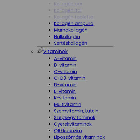
Kollagén por
Kollagén ital
Kollagén tabletta
Kollagén ampulla
Marhakollagén
Halkollagén
Sertéskollagén
Vitaminok
A-vitamin
B-vitamin
C-vitamin
C+D3-vitamin
D-vitamin
E-vitamin
K-vitamin
Multivitamin
Szemvitamin, Lutein
Szépségvitaminok
Gyerekvitaminok
Q10 koenzim
Liposzómás vitaminok