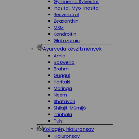
Gymnema Sylvestre
Inozitol, Myo-Inositol
Resveratrol
Zeaxanthin
MSM
Kondroitin
Glükozamin
Ayurveda készítmények
Amla
Boswellia
Brahmi
Guggul
Haritaki
Moringa
Neem
Shatavari
Shilajit, Múmijó
Triphala
Tulsi
Kollagén, hialuronsav
Hialuronsav