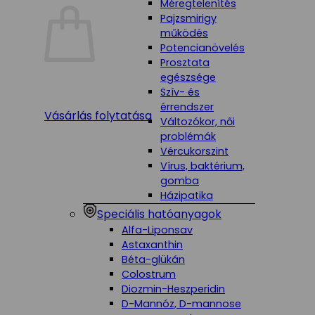
Méregtelenítés
Pajzsmirigy
működés
Potencianövelés
Prosztata
egészsége
Szív- és
érrendszer
Vásárlás folytatása
Változókor, női
problémák
Vércukorszint
Vírus, baktérium,
gomba
Házipatika
Speciális hatóanyagok
Alfa-Liponsav
Astaxanthin
Béta-glükán
Colostrum
Diozmin-Heszperidin
D-Mannóz, D-mannose