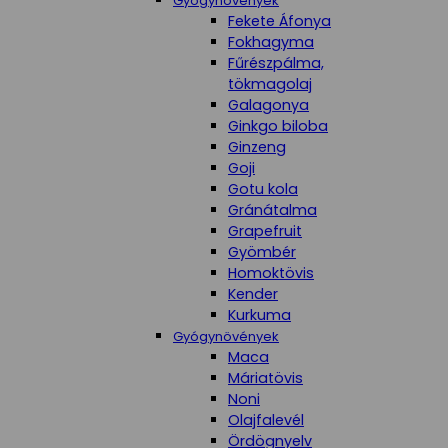
Gyógynövények
Fekete Áfonya
Fokhagyma
Fűrészpálma,
tökmagolaj
Galagonya
Ginkgo biloba
Ginzeng
Goji
Gotu kola
Gránátalma
Grapefruit
Gyömbér
Homoktövis
Kender
Kurkuma
Gyógynövények
Maca
Máriatövis
Noni
Olajfalevél
Ördögnyelv