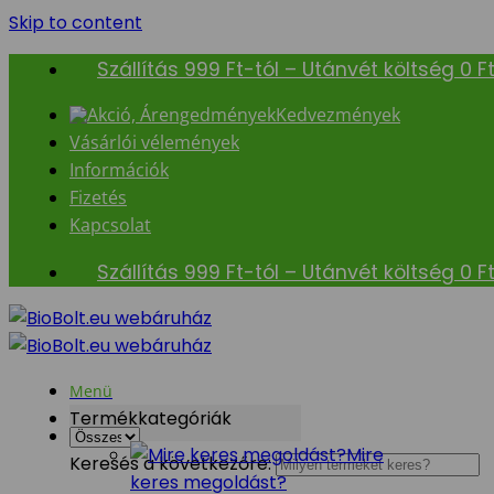
Skip to content
Szállítás 999 Ft-tól – Utánvét költség 0 F
Kedvezmények
Vásárlói vélemények
Információk
Fizetés
Kapcsolat
Szállítás 999 Ft-tól – Utánvét költség 0 F
Menü
Termékkategóriák
Mire
Keresés a következőre:
keres megoldást?